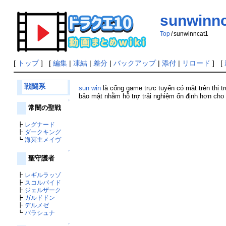
sunwinn
Top
/
sunwinncat1
[
トップ
] [
編集
|
凍結
|
差分
|
バックアップ
|
添付
|
リロード
] [
戦闘系
sun win
là cổng game trực tuyến có mặt trên thị t
bảo mật nhằm hỗ trợ trải nghiệm ổn định hơn cho
↑
常闇の聖戦
┣
レグナード
┣
ダークキング
┗
海冥主メイヴ
↑
聖守護者
┣
レギルラッゾ
┣
スコルパイド
┣
ジェルザーク
┣
ガルドドン
┣
デルメゼ
┗
バラシュナ
↑