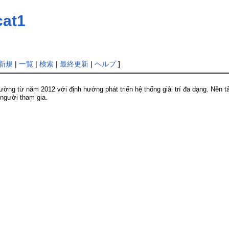
cat1
新規
|
一覧
|
検索
|
最終更新
|
ヘルプ
]
rường từ năm 2012 với định hướng phát triển hệ thống giải trí đa dạng. Nền
 người tham gia.