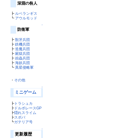
深淵の咎人
┣
ルベランギス
┗
アウルモッド
↑
防衛軍
┣
獣牙兵団
┣
鉄機兵団
┣
造魔兵団
┣
屍獄兵団
┣
凶蟲兵団
┣
海妖兵団
┗
異星侵略軍
・
その他
↑
ミニゲーム
┣
トラシュカ
┣
ドルボレースGP
┣
隠れスライム
┣
スボバ
┗
ガテリア号
↑
更新履歴