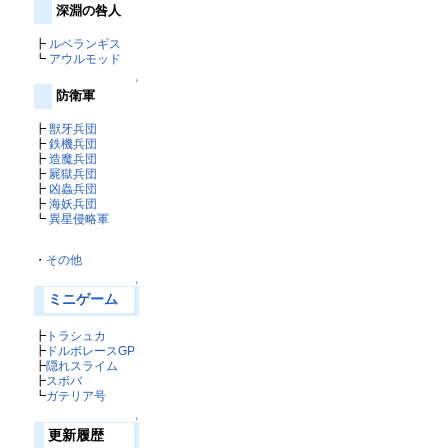
深淵の咎人
┣
ルベランギス
┗
アウルモッド
↑
防衛軍
┣
獣牙兵団
┣
鉄機兵団
┣
造魔兵団
┣
屍獄兵団
┣
凶蟲兵団
┣
海妖兵団
┗
異星侵略軍
・
その他
↑
ミニゲーム
┣
トラシュカ
┣
ドルボレースGP
┣
隠れスライム
┣
スボバ
┗
ガテリア号
↑
更新履歴