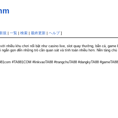
mm
新規
|
一覧
|
検索
|
最終更新
|
ヘルプ
]
i với nhiều khu chơi nổi bật như casino live, slot quay thưởng, bắn cá, game
 ngắn gọn đến những trò cần quan sát và tính toán nhiều hơn. Nền tảng chú t
a881com #TA881COM #linkvaoTA88 #trangchuTA88 #dangkyTA88 #gameTA8