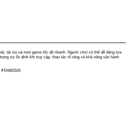
 bài, tài xỉu và mini game tốc độ nhanh. Người chơi có thể dễ dàng lựa
rọng sự ổn định khi truy cập, thao tác rõ ràng và khả năng vận hành
8 #TA882026