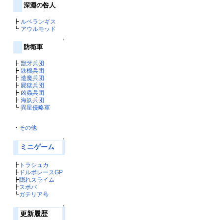
深淵の咎人
┣
ルベランギス
┗
アウルモッド
↑
防衛軍
┣
獣牙兵団
┣
鉄機兵団
┣
造魔兵団
┣
屍獄兵団
┣
凶蟲兵団
┣
海妖兵団
┗
異星侵略軍
・
その他
↑
ミニゲーム
┣
トラシュカ
┣
ドルボレースGP
┣
隠れスライム
┣
スボバ
┗
ガテリア号
↑
更新履歴