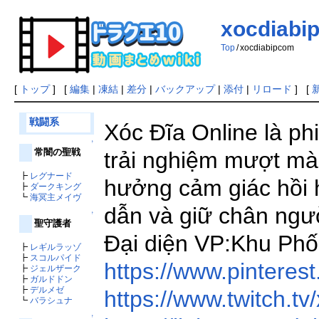
xocdiabi
Top
/
xocdiabipcom
[
トップ
] [
編集
|
凍結
|
差分
|
バックアップ
|
添付
|
リロード
] [
戦闘系
Xóc Đĩa Online là phi
↑
常闇の聖戦
trải nghiệm mượt mà
┣
レグナード
hưởng cảm giác hồi h
┣
ダークキング
┗
海冥主メイヴ
dẫn và giữ chân ngườ
↑
聖守護者
Đại diện VP:Khu Phố
┣
レギルラッゾ
┣
スコルパイド
https://www.pinteres
┣
ジェルザーク
┣
ガルドドン
┣
デルメゼ
https://www.twitch.t
┗
バラシュナ
↑