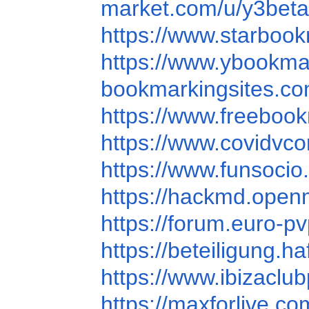
market.com/u/y3bet
https://www.starbook
https://www.ybookma
bookmarkingsites.co
https://www.freebook
https://www.covidvc
https://www.funsoci
https://hackmd.open
https://forum.euro-
https://beteiligung.h
https://www.ibizacl
https://maxforlive.c