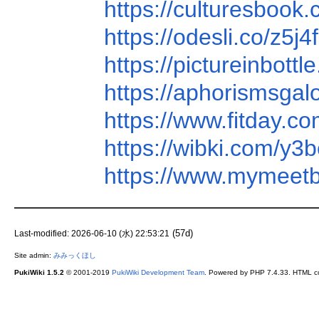
https://culturesbo
https://odesli.co/z5j4f
https://pictureinbott
https://aphorismsga
https://www.fitday.c
https://wibki.com/y3
https://www.mymeet
(57d)
Last-modified: 2026-06-10 (水) 22:53:21
Site admin:
みみっくほし
PukiWiki 1.5.2
© 2001-2019
PukiWiki Development Team
. Powered by PHP 7.4.33. HTML co