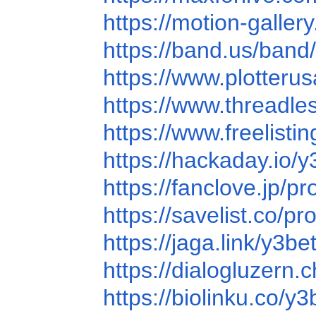
https://motion-galler
https://band.us/ban
https://www.plotterusa
https://www.threadle
https://www.freelisti
https://hackaday.io
https://fanclove.jp/p
https://savelist.co/p
https://jaga.link/y3b
https://dialogluzern.c
https://biolinku.co/y