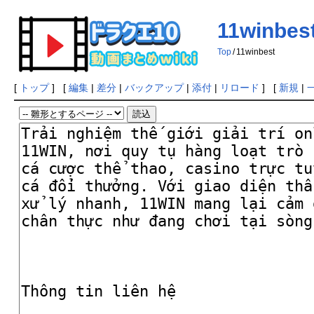
11winbes
Top
/
11winbest
[
トップ
] [
編集
|
差分
|
バックアップ
|
添付
|
リロード
] [
新規
|