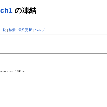
nch1
の凍結
一覧
|
検索
|
最終更新
|
ヘルプ
]
onvert time: 0.002 sec.