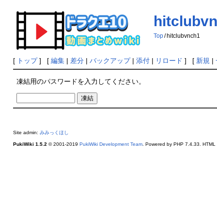
hitclubv
Top
/
hitclubvnch1
[
トップ
] [
編集
|
差分
|
バックアップ
|
添付
|
リロード
] [
新規
|
凍結用のパスワードを入力してください。
Site admin:
みみっくほし
PukiWiki 1.5.2
© 2001-2019
PukiWiki Development Team
. Powered by PHP 7.4.33. HTML c